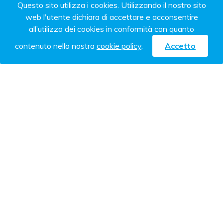
SUBITO
Questo sito utilizza i cookies. Utilizzando il nostro sito
web l'utente dichiara di accettare e acconsentire
Nome
*
all’utilizzo dei cookies in conformità con quanto
contenuto nella nostra
cookie policy
.
Accetto
Email
*
Messaggio
*