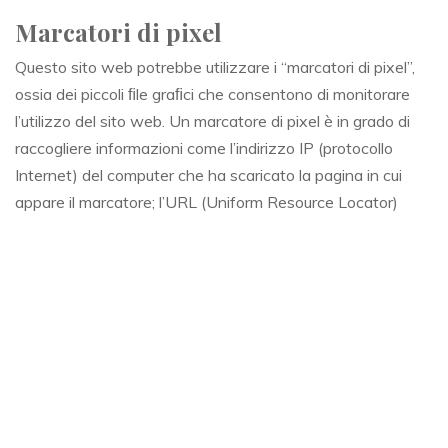
Marcatori di pixel
Questo sito web potrebbe utilizzare i “marcatori di pixel”,
ossia dei piccoli ﬁle graﬁci che consentono di monitorare
l’utilizzo del sito web. Un marcatore di pixel è in grado di
raccogliere informazioni come l’indirizzo IP (protocollo
Internet) del computer che ha scaricato la pagina in cui
appare il marcatore; l’URL (Uniform Resource Locator)
della pagina in cui appare il marcatore di pixel; l’ora in cui è
stata visualizzata la pagina contenente il marcatore di
pixel; il tipo di browser che ha prelevato il marcatore di
pixel e il numero di identiﬁcazione di qualsiasi cookie
presente nel computer e precedentemente inserito da quel
server. In caso di scambio di corrispondenza con gli utenti
tramite messaggi di posta elettronica che supportano il
formato HTML, è possibile che sia utilizzata la tecnologia
di “rilevamento del formato”, che consente ai marcatori di